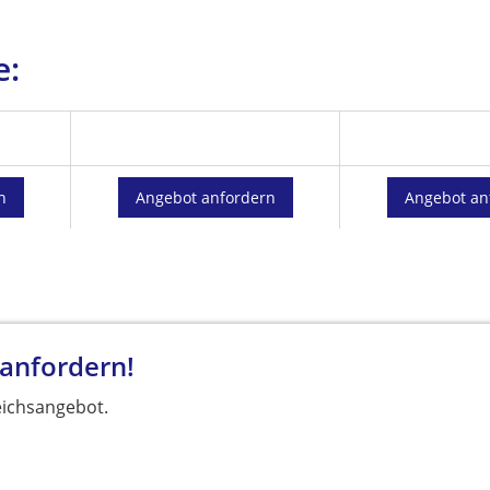
e:
n
Angebot anfordern
Angebot an
 anfordern!
eichsangebot.