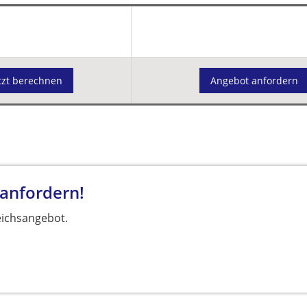
tzt berechnen
Angebot anfordern
 anfordern!
eichsangebot.