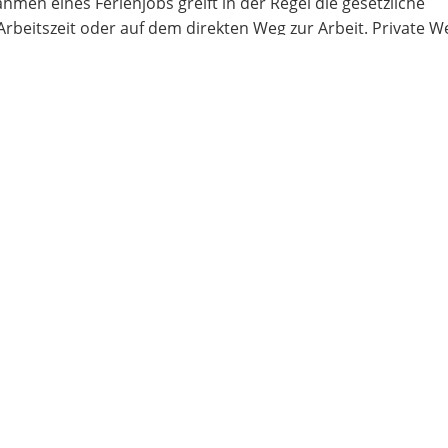
men eines Ferienjobs greift in der Regel die gesetzliche
Arbeitszeit oder auf dem direkten Weg zur Arbeit. Private 
ne private Unfallversicherung sinnvoll sein, um Lücken der g
erienjob oder Praktikum versehentlich etwas beschädigt od
eist über die private Haftpflicht der Eltern mitversichert. 
nge ausreichen und auf dem neuesten Stand sind.
rsichert, solange sie unter 25 sind und keine hauptberuflic
Jobs mit intensiver Arbeitszeit (mehr als 20 Stunden/Woche
 auf jeden Fall geklärt werden, ob eine Pflicht zur eigenen 
(in den Ferien) möglich sind.
 nach Art gelten unterschiedliche Regeln.
Schule sollten belegen können, wie Schüler versichert sind.